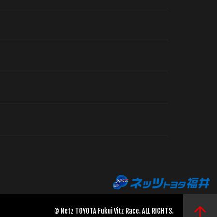
© Netz TOYOTA Fukui Vitz Race. ALL RIGHTS.