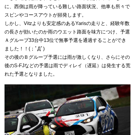
に、西側は雨が降っている難しい路面状況、他車も所々で
スピンやコースアウトが頻発します。
しかし、Vitzよりも安定感のあるYarisの走りと、経験年数
の長さが効いたのか雨のウエット路面を味方につけ、予選
Ａグループ33台中13位で無事予選を通過することができ
ました！！(；ﾟДﾟ)
その後のＢグループ予選には雨が激しくなり、さらにその
後のS-FJなどの予選は雨でディレイ（遅延）は発生する荒
れた予選となりました。