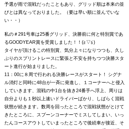
予選が雨で混戦だったこともあり、グリッド順は本来の並
びとは異なっておりました。（要は早い順に並んでいな
い・・）
私の＃291号車は25番グリッド、決勝前に何と特別賞であ
るGOODYEAR賞を受賞しました！！(≧▽≦)
タイヤが頂けるこの特別賞、気分上々になりつつも、久し
ぶりのスプリントレースに緊張と不安を持ちつつ決勝スタ
ート進行が始まりました。
11：00に８周で行われる決勝レースがスタート！ シグナ
ル消灯と同時に48台が一斉に発進し、１コーナーへと侵入
していきます、混戦の中1台を抜き24番手へ浮上、周りは
自分よりも１秒以上速いドライバーばかり、しばらく混戦
状態が続きます。数周を回ったところで混戦状態がとけて
きたところに、スプーンコーナーでミスしてしまい、いっ
たんコースアウトしていまったところで後続車が接近、そ